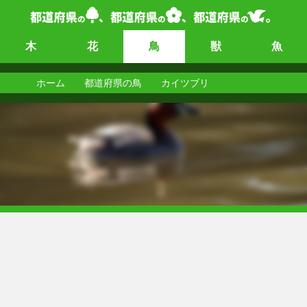
木
花
鳥
獣
魚
ホーム
都道府県の鳥
カイツブリ
カイツブリ