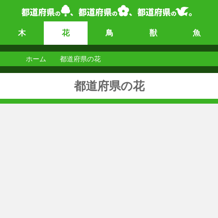
木
花
鳥
獣
魚
ホーム
都道府県の花
都道府県の花