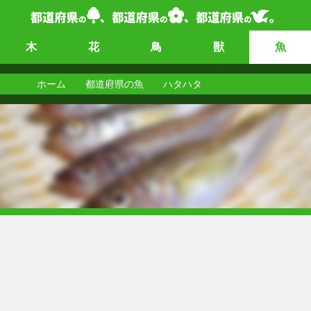
木
花
鳥
獣
魚
ホーム
都道府県の魚
ハタハタ
ハタハタ