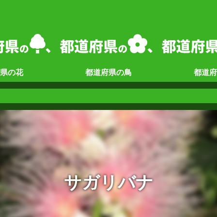
県の
花
都道府県の
鳥
都道府
サガリバナ