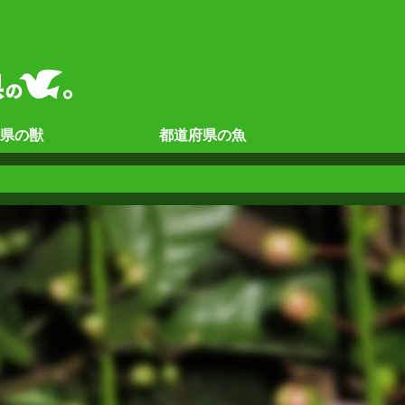
県の
獣
都道府県の
魚