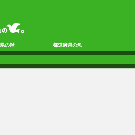
県の
獣
都道府県の
魚