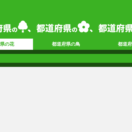
県の
花
都道府県の
鳥
都道府