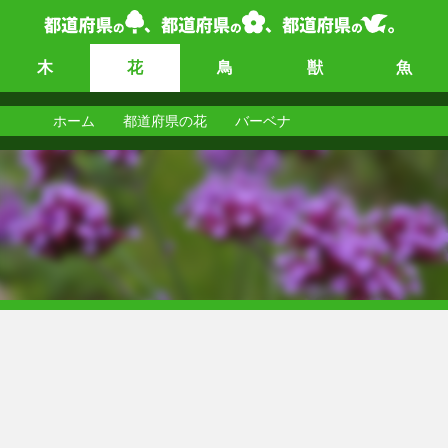
木
花
鳥
獣
魚
ホーム
都道府県の花
バーベナ
バーベナ