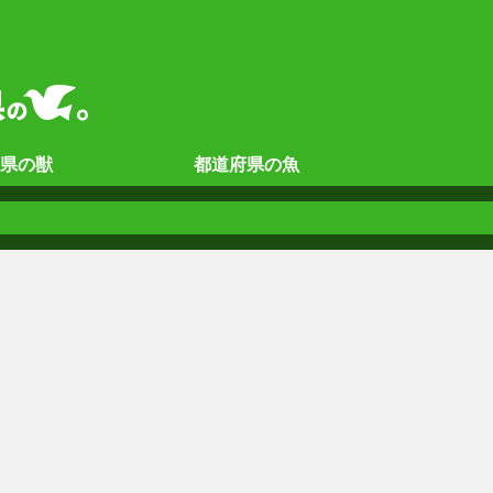
県の
獣
都道府県の
魚