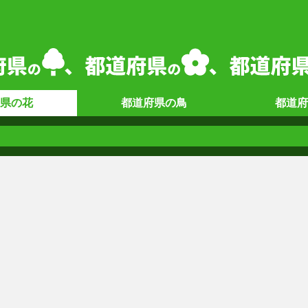
県の
花
都道府県の
鳥
都道府