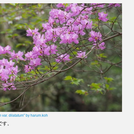
 var. dilatatum” by harum.koh
です。