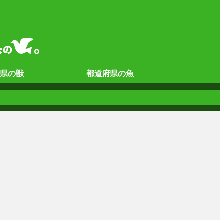
県の
獣
都道府県の
魚