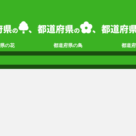
県の
花
都道府県の
鳥
都道府