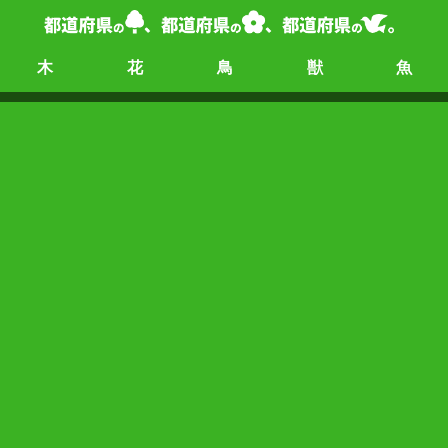
木
花
鳥
獣
魚