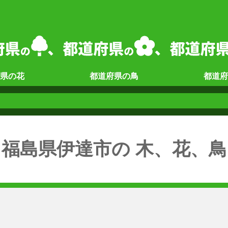
県の
花
都道府県の
鳥
都道府
福島県伊達市の 木、花、鳥