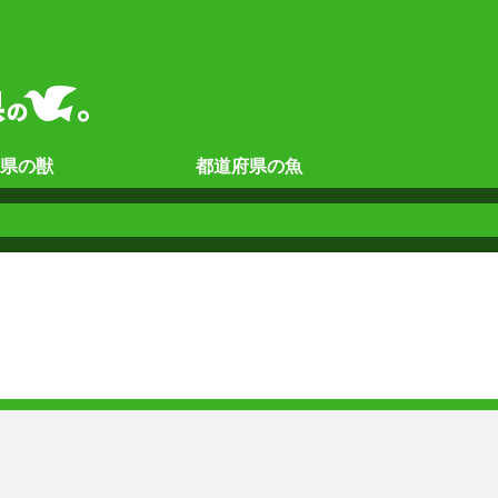
県の
獣
都道府県の
魚