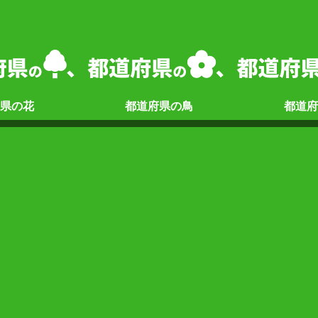
県の
花
都道府県の
鳥
都道府