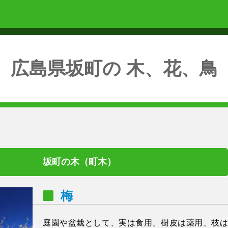
広島県坂町の 木、花、鳥
坂町の木（町木）
梅
庭園や盆栽として、実は食用、樹皮は薬用、枝は