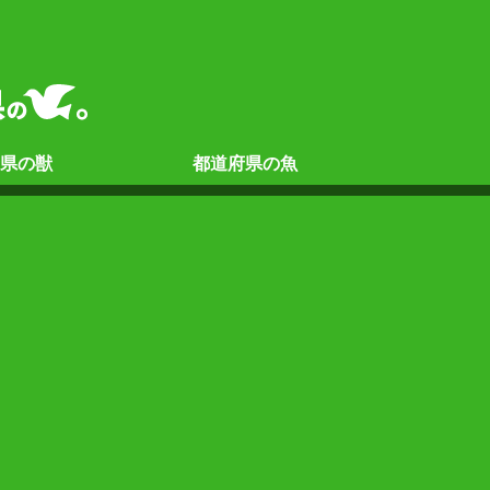
県の
獣
都道府県の
魚