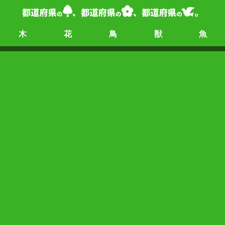
木
花
鳥
獣
魚