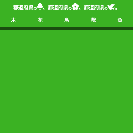
木
花
鳥
獣
魚