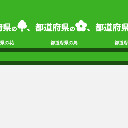
県の
花
都道府県の
鳥
都道府