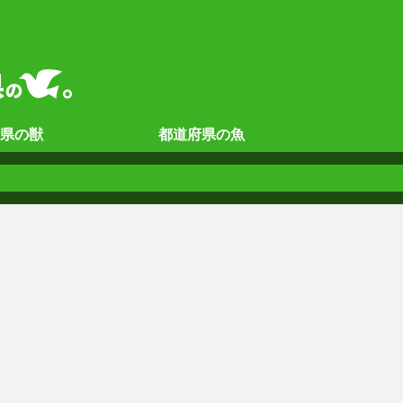
県の
獣
都道府県の
魚