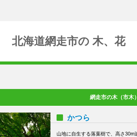
北海道網走市の 木、花
網走市の木（市木
かつら
山地に自生する落葉樹で、高さ30m