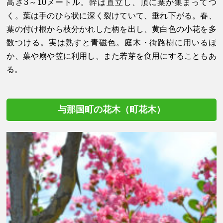
高さ3～10メートル。幹は直立し、頂に葉が集まってつ
く。葉は手のひら状に深く裂けていて、垂れ下がる。春、
葉の付け根から枝分かれした柄を出し、黄白色の小花を多
数つける。実は熟すと青磁色。庭木・街路樹に用いるほ
か、葉や扇や笠に利用し、また若芽を食用にすることもあ
る。
与那国町の花木（町花木）