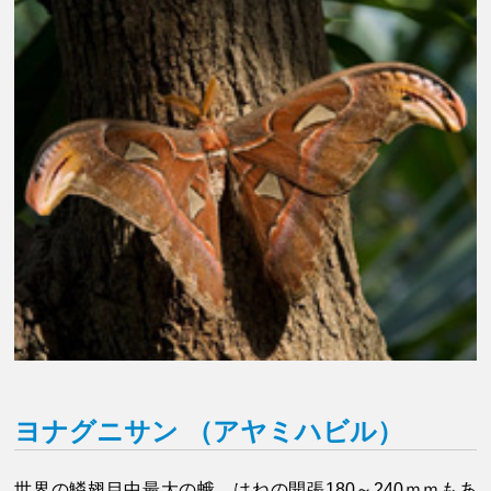
ヨナグニサン （アヤミハビル）
世界の鱗翅目中最大の蛾。はねの開張180～240ｍｍもあ