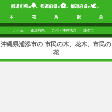
木
花
鳥
獣
魚
ホーム
都道府県
九州・沖縄地方
浦添市
沖縄県浦添市の 市民の木、花木、市民の
花