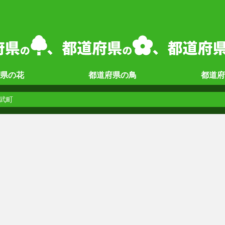
県の
花
都道府県の
鳥
都道府
武町