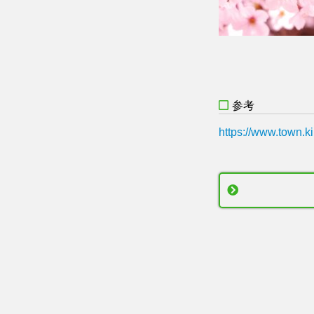
参考
https://www.town.k