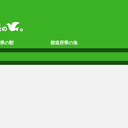
県の
獣
都道府県の
魚