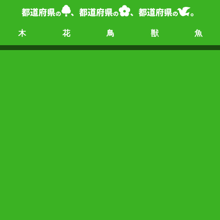
木
花
鳥
獣
魚