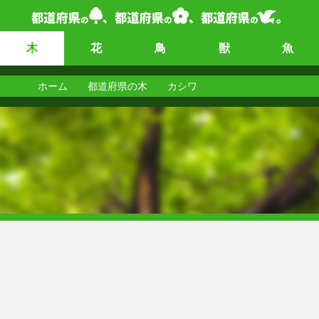
木
花
鳥
獣
魚
ホーム
都道府県の木
カシワ
カシワ