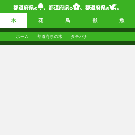
木
花
鳥
獣
魚
ホーム
都道府県の木
タチバナ