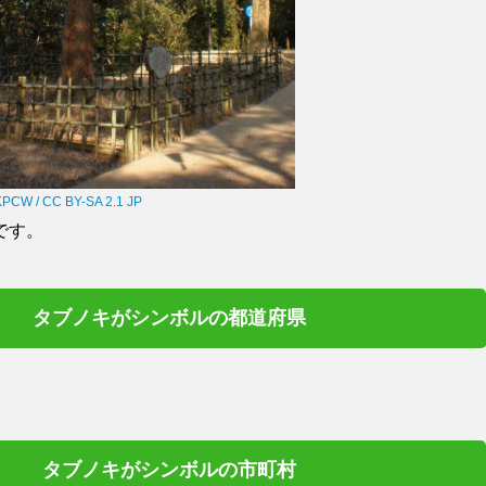
CW / CC BY-SA 2.1 JP
です。
タブノキがシンボルの都道府県
タブノキがシンボルの市町村