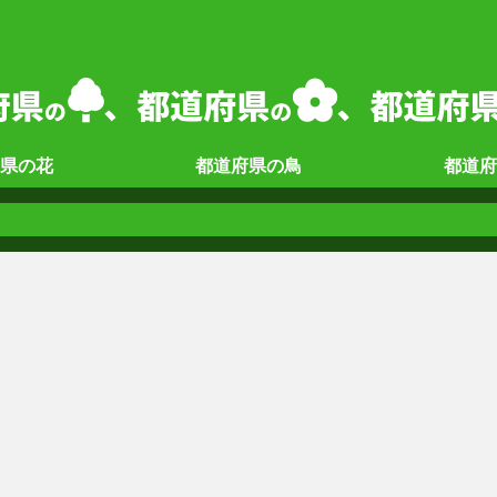
県の
花
都道府県の
鳥
都道府