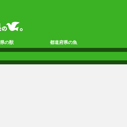
県の
獣
都道府県の
魚