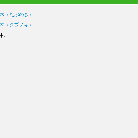
木（たぶのき）
木（タブノキ）
..