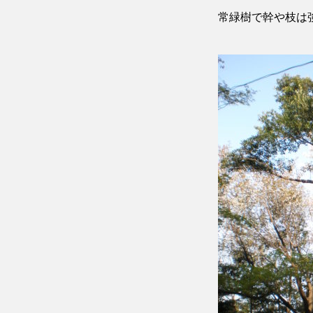
常緑樹で幹や枝は