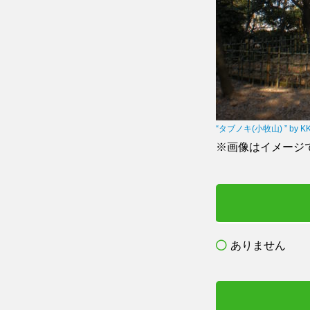
“タブノキ(小牧山) ” by KKP
※画像はイメージ
ありません