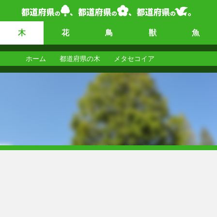
木
花
鳥
獣
魚
ホーム
都道府県の木
メタセコイア
メタセコイア