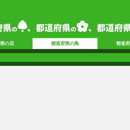
県の
花
都道府県の
鳥
都道府