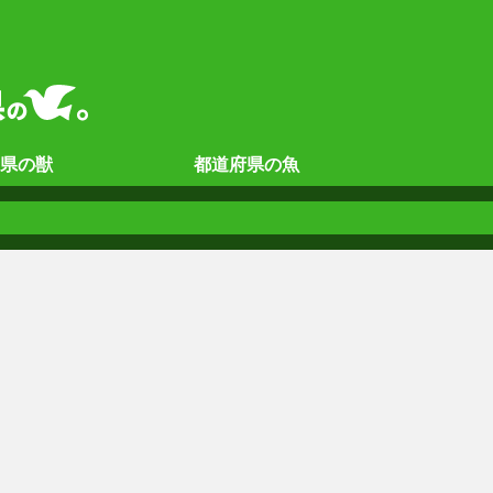
県の
獣
都道府県の
魚