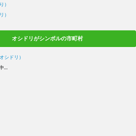
り）
リ）
オシドリがシンボルの市町村
オシドリ）
..