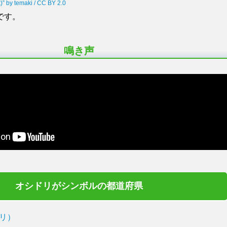
 by temaki / CC BY 2.0
です。
鳴き声
オシドリがシンボルの都道府県
リ）