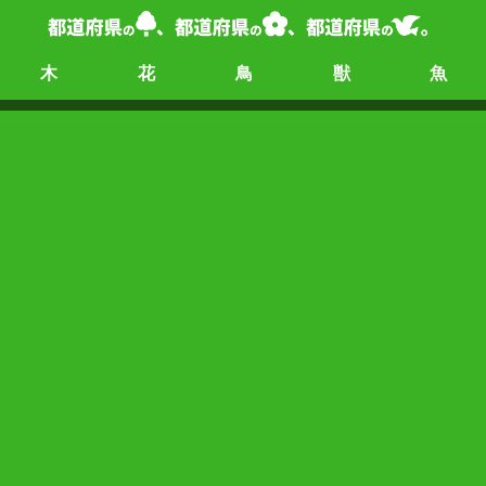
木
花
鳥
獣
魚