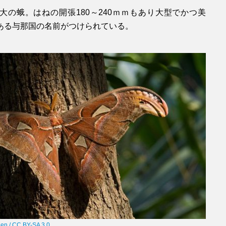
大の蛾。はねの開張180～240ｍｍもあり大型でかつ美
ある与那国の名前がつけられている。
len / CC BY-SA 3.0