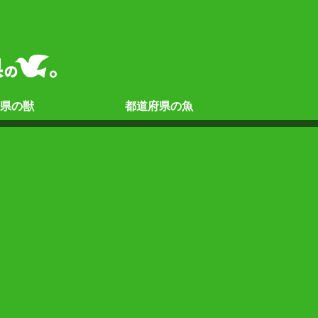
県の
獣
都道府県の
魚