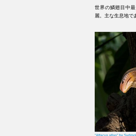
世界の鱗翅目中最
麗。主な生息地で
“Attacus atlas” by Svdmo