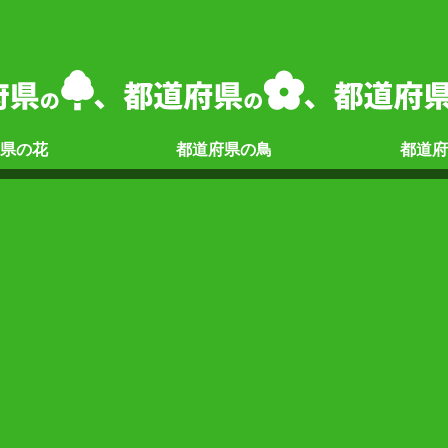
県の
花
都道府県の
鳥
都道府