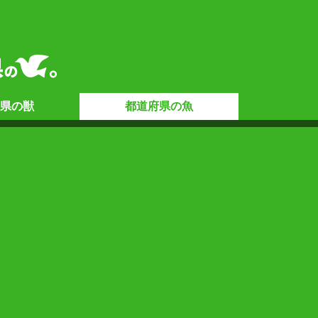
県の
獣
都道府県の
魚