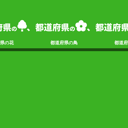
県の
花
都道府県の
鳥
都道府