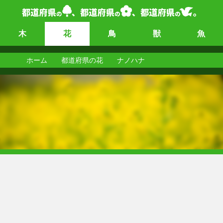
木
花
鳥
獣
魚
ホーム
都道府県の花
ナノハナ
ナノハナ