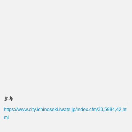
参考
https://www.city.ichinoseki.iwate.jp/index.cfm/33,5984,42,ht
ml