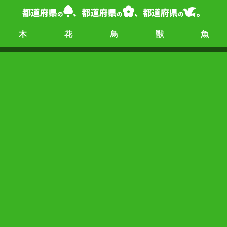
木
花
鳥
獣
魚