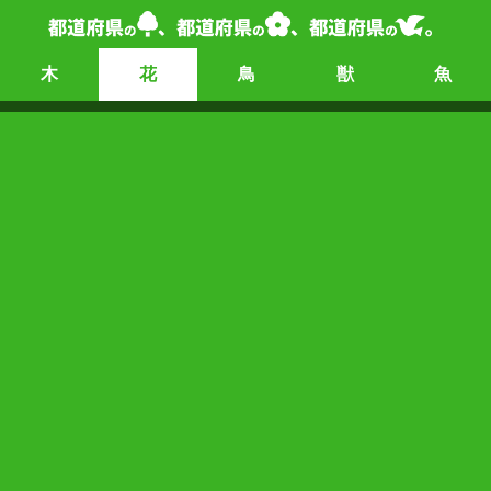
木
花
鳥
獣
魚