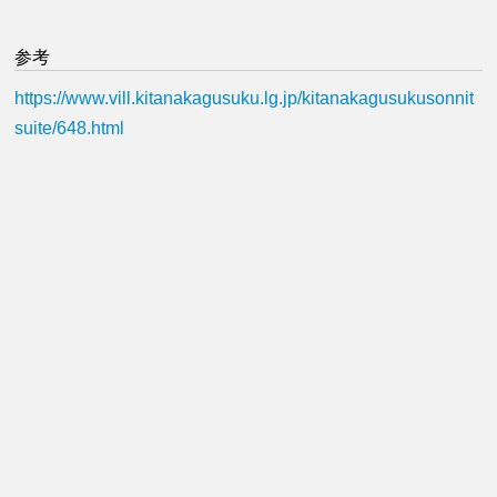
参考
https://www.vill.kitanakagusuku.lg.jp/kitanakagusukusonnit
suite/648.html