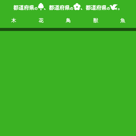
木
花
鳥
獣
魚