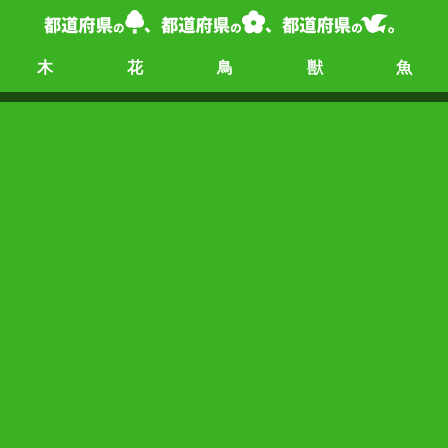
木
花
鳥
獣
魚