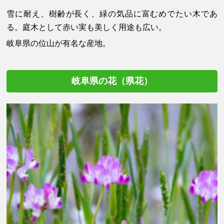
雪に耐え、樹齢が長く、緑の気品に富むめでたい木であ
る。庭木として赤い実も美しく用途も広い。
岐阜県の位山が有名な産地。
岐阜県の花（県花）