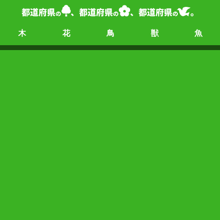
木
花
鳥
獣
魚