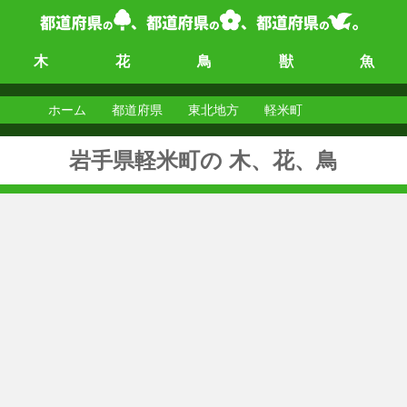
木
花
鳥
獣
魚
ホーム
都道府県
東北地方
軽米町
岩手県軽米町の 木、花、鳥