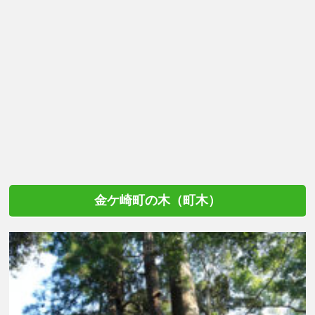
金ケ崎町の木（町木）