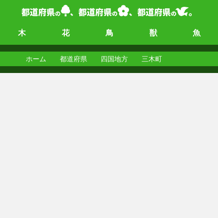
木
花
鳥
獣
魚
ホーム
都道府県
四国地方
三木町