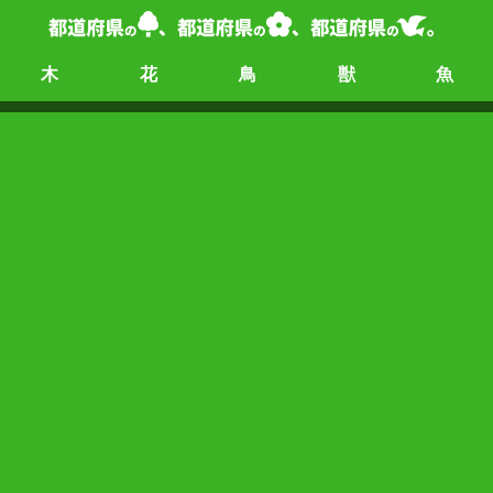
木
花
鳥
獣
魚