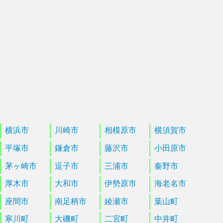
横浜市
川崎市
相模原市
横須賀市
平塚市
鎌倉市
藤沢市
小田原市
茅ヶ崎市
逗子市
三浦市
秦野市
厚木市
大和市
伊勢原市
海老名市
座間市
南足柄市
綾瀬市
葉山町
寒川町
大磯町
二宮町
中井町