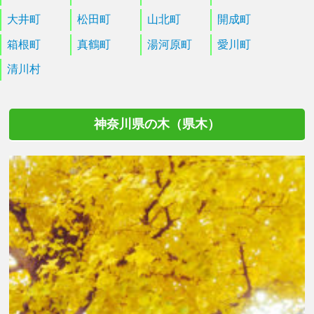
大井町
松田町
山北町
開成町
箱根町
真鶴町
湯河原町
愛川町
清川村
神奈川県の木（県木）