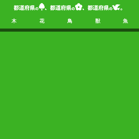
木
花
鳥
獣
魚