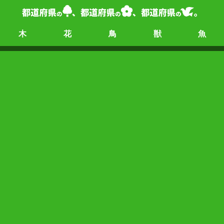
木
花
鳥
獣
魚