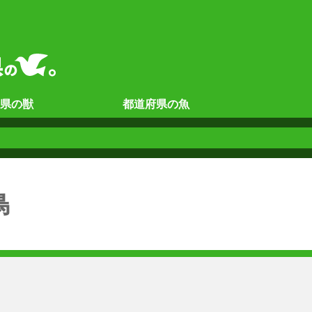
県の
獣
都道府県の
魚
鳥