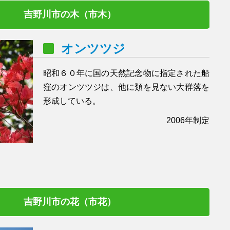
吉野川市の木（市木）
オンツツジ
昭和６０年に国の天然記念物に指定された船
窪のオンツツジは、他に類を見ない大群落を
形成している。
2006年制定
吉野川市の花（市花）