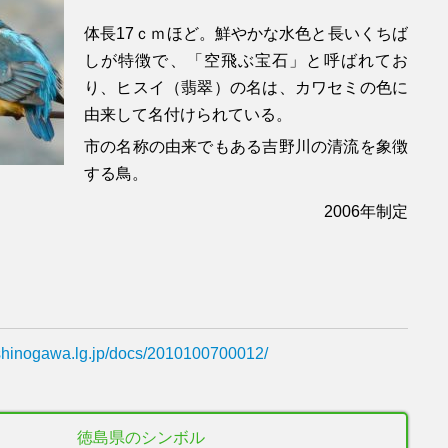
体長17ｃｍほど。鮮やかな水色と長いくちば
しが特徴で、「空飛ぶ宝石」と呼ばれてお
り、ヒスイ（翡翠）の名は、カワセミの色に
由来して名付けられている。
市の名称の由来でもある吉野川の清流を象徴
する鳥。
2006年制定
oshinogawa.lg.jp/docs/2010100700012/
徳島県のシンボル