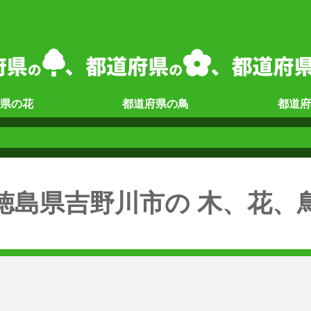
県の
花
都道府県の
鳥
都道府
徳島県吉野川市の 木、花、