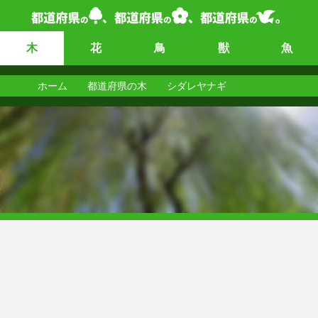
木
花
鳥
獣
魚
ホーム
都道府県の木
シダレヤナギ
シダレヤナギ