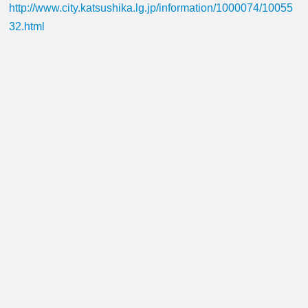
http://www.city.katsushika.lg.jp/information/1000074/10055
32.html