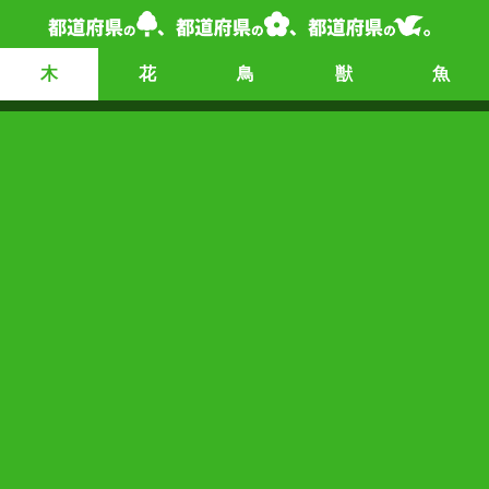
木
花
鳥
獣
魚