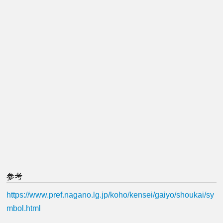
参考
https://www.pref.nagano.lg.jp/koho/kensei/gaiyo/shoukai/sy
mbol.html