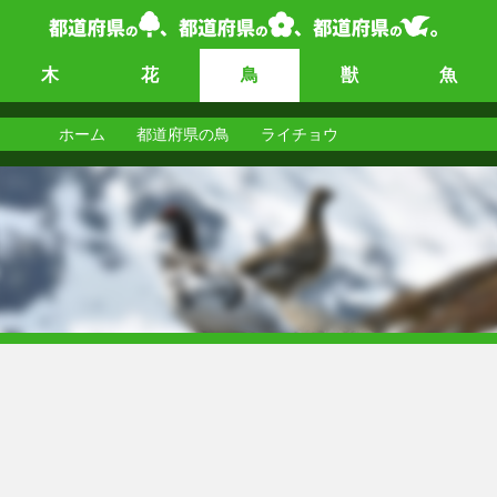
木
花
鳥
獣
魚
ホーム
都道府県の鳥
ライチョウ
ライチョウ