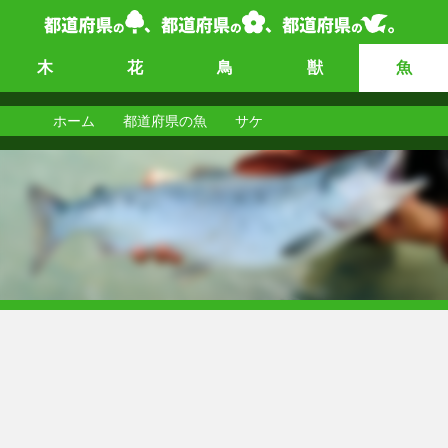
木
花
鳥
獣
魚
ホーム
都道府県の魚
サケ
サケ