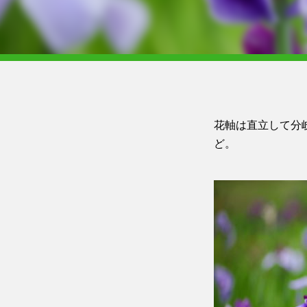
花軸は直立して分
ど。