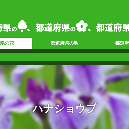
県の
花
都道府県の
鳥
都道府
ハナショウブ