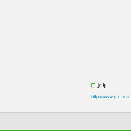
参考
http://www.pref.m