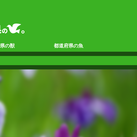
県の
獣
都道府県の
魚