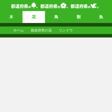
木
花
鳥
獣
魚
ホーム
都道府県の花
リンドウ