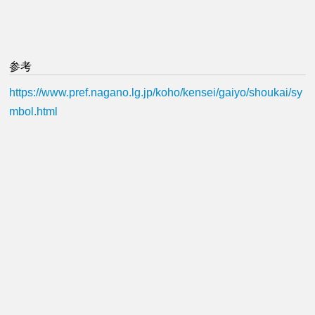
参考
https://www.pref.nagano.lg.jp/koho/kensei/gaiyo/shoukai/sy
mbol.html