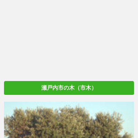
瀬戸内市の木（市木）