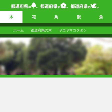
木
花
鳥
獣
魚
ホーム
都道府県の木
ヤエヤマコクタン
ヤエヤマコクタン