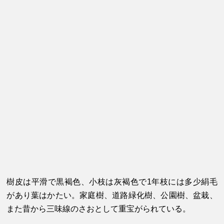
樹皮は平滑で黒褐色、小枝は灰褐色で1年枝には多少絹毛
があり葉はかたい。家庭樹、道路緑化樹、公園樹、盆栽、
また昔から三味線のさおとして重宝がられている。