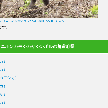
ンカモシカ” by Kei hashi / CC BY-SA 3.0
です。
ニホンカモシカがシンボルの都道府県
カ）
カ）
カモシカ）
カ）
か）
カ）