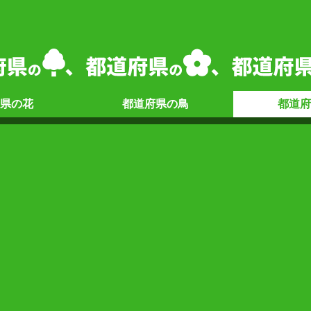
県の
花
都道府県の
鳥
都道府