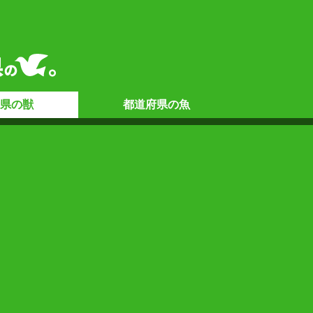
県の
獣
都道府県の
魚