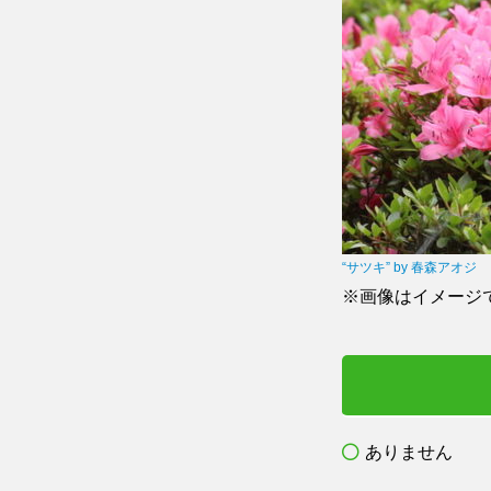
“サツキ” by 春森アオジ
※画像はイメージ
ありません