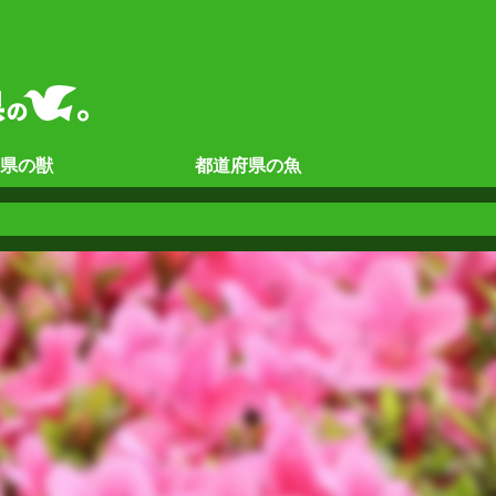
県の
獣
都道府県の
魚