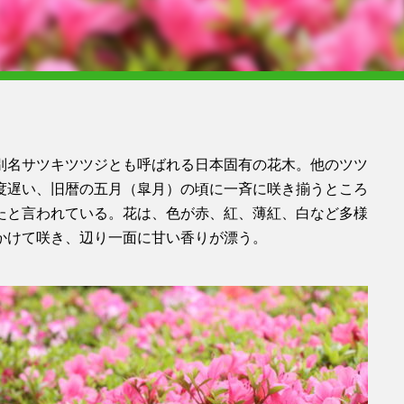
別名サツキツツジとも呼ばれる日本固有の花木。他のツツ
度遅い、旧暦の五月（皐月）の頃に一斉に咲き揃うところ
たと言われている。花は、色が赤、紅、薄紅、白など多様
かけて咲き、辺り一面に甘い香りが漂う。