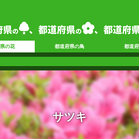
県の
花
都道府県の
鳥
都道府
サツキ